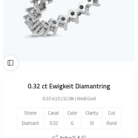
0.32 ct Ewigkeit Diamantring
0.32 ct | G | SI | 8K | Weiß Gold
Stone
Carat
Color
Clarity
Cut
Diamant
0.32
G
SI
Rund
Teilen